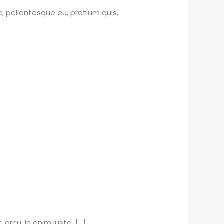
c, pellentesque eu, pretium quis,
arcu. In enim justo, […]