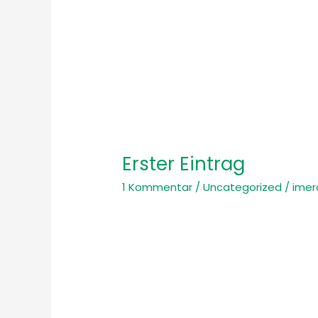
springen
Erster Eintrag
1 Kommentar
/
Uncategorized
/
imer
Erster