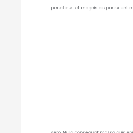
penatibus et magnis dis parturient mo
sem. Nulla consequat massa quis enim. 