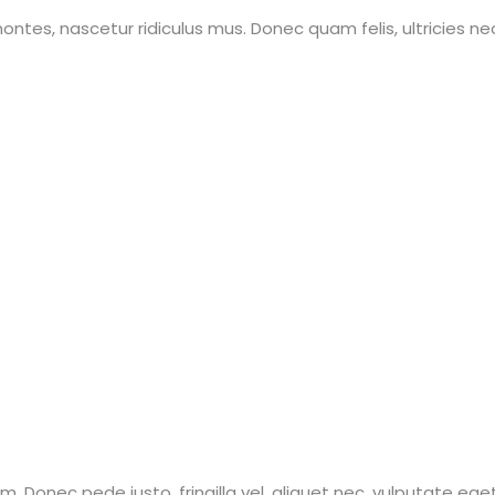
ntes, nascetur ridiculus mus. Donec quam felis, ultricies ne
Donec pede justo, fringilla vel, aliquet nec, vulputate eget, 